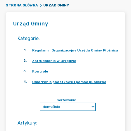
URZĄD GMINY
STRONA GŁÓWNA
Urząd Gminy
Kategorie
:
1
.
Regulamin Organizacyjny Urzędu Gminy Płośnica
2
.
Zatrudnienie w Urzędzie
3
.
Kontrole
4
.
Umorzenia podatkowe i pomoc publiczna
sortowanie:
Artykuły
: