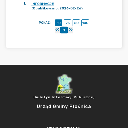
1
.
INFORMACJE
(Opublikowano: 2026-02-26)
POKAŻ
:
10
25
50
100
1
Biuletyn Informacji Publicznej
Urząd Gminy Płośnica