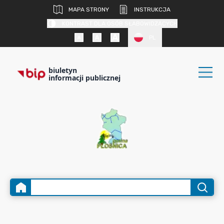
MAPA STRONY
INSTRUKCJA
KONTRAST DLA OSÓB SŁABOWIDZĄCYCH
PL
biuletyn
informacji publicznej