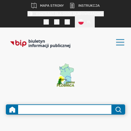
MAPA STRONY
INSTRUKCJA
KONTRAST DLA OSÓB SŁABOWIDZĄCYCH
PL
biuletyn
informacji publicznej