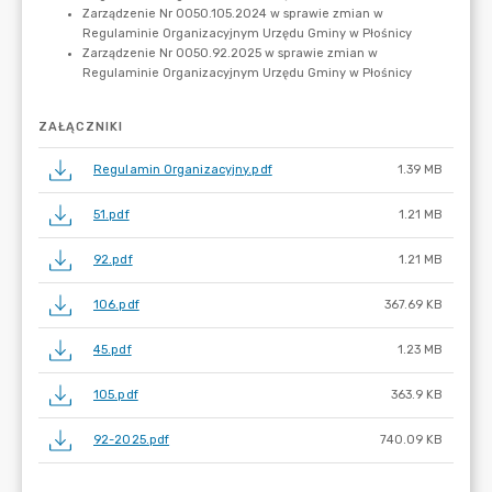
ZAŁĄCZNIKI
Regulamin Organizacyjny.pdf
1.39 MB
51.pdf
1.21 MB
92.pdf
1.21 MB
106.pdf
367.69 KB
45.pdf
1.23 MB
105.pdf
363.9 KB
92-2025.pdf
740.09 KB