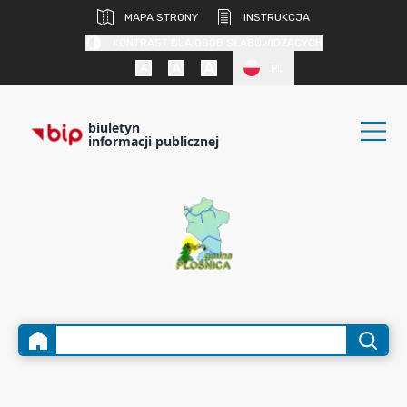
MAPA STRONY
INSTRUKCJA
KONTRAST DLA OSÓB SŁABOWIDZĄCYCH
PL
biuletyn
informacji publicznej