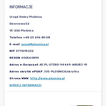
INFORMACJE
Urząd Gminy Płośnica
Dworcowa 52
13-206 Płośnica
Telefon
+48 23 696 80 08
E-mail
urzad@plosnica.pl
NIP
5711295222
REGON
000540890
Adres e-Doręczeń
AE:PL-57380-94449-WRUBJ-19
Adres skrytki ePUAP
/UG-PLOSNICA/skrytka
Strona WWW
http://www.plosnica.pl
WIĘCEJ INFORMACJI