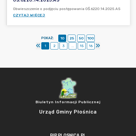
OŚ.6220.14.2025.AS
Obwieszczenie o podjęciu postępowania OŚ.6220.14.2025.AS
CZYTAJ WIĘCEJ
POKAŻ
:
10
25
50
100
1
2
3
...
15
16
Biuletyn Informacji Publicznej
Urząd Gminy Płośnica
BIP.PLOSNICA.PL