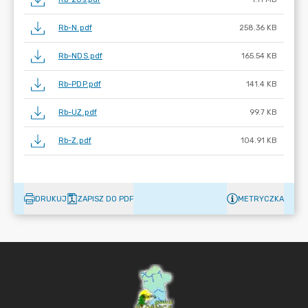
Rb-N.pdf
258.36 KB
Rb-NDS.pdf
165.54 KB
Rb-PDP.pdf
141.4 KB
Rb-UZ.pdf
99.7 KB
Rb-Z.pdf
104.91 KB
DRUKUJ
ZAPISZ DO PDF
METRYCZKA