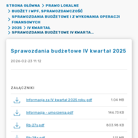
STRONA GŁÓWNA
PRAWO LOKALNE
BUDŻET I WPF, SPRAWOZDAWCZOŚĆ
SPRAWOZDANIA BUDŻETOWE I Z WYKONANIA OPERACJI
FINANSOWYCH
2025
IV KWARTAŁ
SPRAWOZDANIA BUDŻETOWE IV KWARTAŁ 2025
Sprawozdania budżetowe IV kwartał 2025
2026-02-23 11:12
ZAŁĄCZNIKI
Informacja za IV kwartał 2025 roku.pdf
1.04 MB
Informacja - umorzenia.pdf
146.73 KB
Rb-27s.pdf
803.98 KB
Rb-28s.pdf
1.11 MB