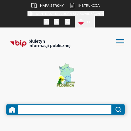
MAPA STRONY
INSTRUKCJA
KONTRAST DLA OSÓB SŁABOWIDZĄCYCH
PL
biuletyn
informacji publicznej