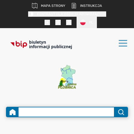
MAPA STRONY
INSTRUKCJA
KONTRAST DLA OSÓB SŁABOWIDZĄCYCH
PL
biuletyn
informacji publicznej