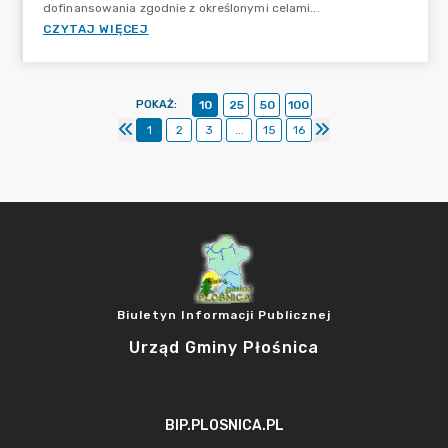
dofinansowania zgodnie z określonymi celami...
CZYTAJ WIĘCEJ
POKAŻ
:
10
25
50
100
1
2
3
...
15
16
Biuletyn Informacji Publicznej
Urząd Gminy Płośnica
BIP.PLOSNICA.PL