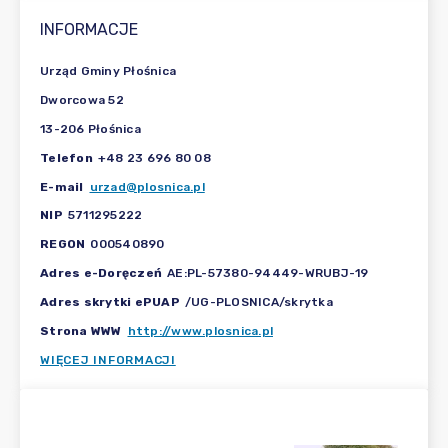
INFORMACJE
Urząd Gminy Płośnica
Dworcowa 52
13-206 Płośnica
Telefon
+48 23 696 80 08
E-mail
urzad@plosnica.pl
NIP
5711295222
REGON
000540890
Adres e-Doręczeń
AE:PL-57380-94449-WRUBJ-19
Adres skrytki ePUAP
/UG-PLOSNICA/skrytka
Strona WWW
http://www.plosnica.pl
WIĘCEJ INFORMACJI