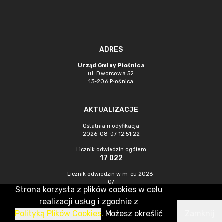
ADRES
Urząd Gminy Płośnica
ul. Dworcowa 52
13-206 Płośnica
AKTUALIZACJE
Ostatnia modyfikacja
2026-08-07 12:51:22
Licznik odwiedzin ogółem
17 022
Licznik odwiedzin w m-cu 2026-
07
Strona korzysta z plików cookies w celu
395
realizacji usług i zgodnie z
Polityką Plików Cookies
. Możesz określić
Zamknij
CMS & Hosting: Nefeni Sp. z o.o.