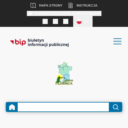
MAPA STRONY
INSTRUKCJA
KONTRAST DLA OSÓB SŁABOWIDZĄCYCH
PL
biuletyn
informacji publicznej