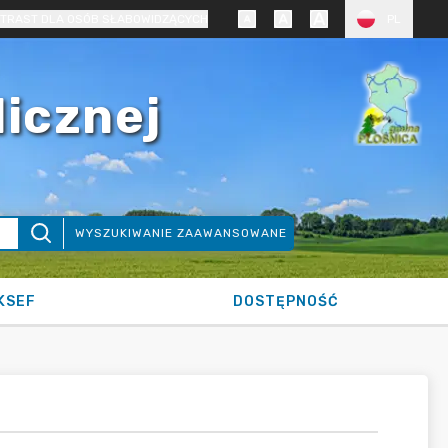
TRAST DLA OSÓB SŁABOWIDZĄCYCH
PL
licznej
WYSZUKIWANIE ZAAWANSOWANE
KSEF
DOSTĘPNOŚĆ