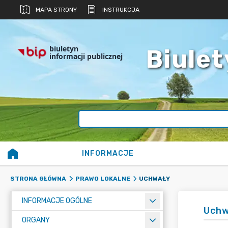
MAPA STRONY
INSTRUKCJA
biuletyn
Biulet
informacji publicznej
INFORMACJE
UCHWAŁY
STRONA GŁÓWNA
PRAWO LOKALNE
INFORMACJE OGÓLNE
Uchw
ORGANY