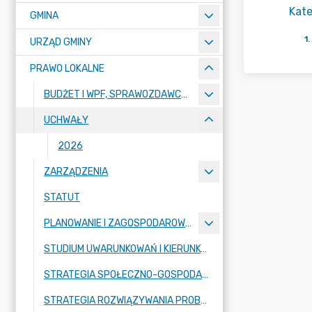
Kate
GMINA
1
.
URZĄD GMINY
PRAWO LOKALNE
BUDŻET I WPF, SPRAWOZDAWCZOŚĆ
UCHWAŁY
2026
ZARZĄDZENIA
STATUT
PLANOWANIE I ZAGOSPODAROWANIE PRZESTRZENNE
STUDIUM UWARUNKOWAŃ I KIERUNKÓW ZAGOSPODAROWANIA PRZESTRZENNEGO
STRATEGIA SPOŁECZNO-GOSPODARCZA GMINY PŁOŚNICA
STRATEGIA ROZWIĄZYWANIA PROBLEMÓW SPOŁECZNYCH W GMINIE PŁOŚNICA NA LATA 2016-2025