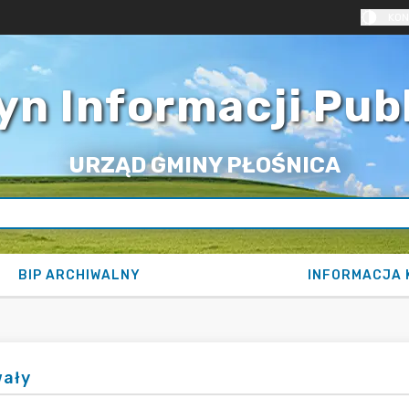
KON
yn Informacji Pub
URZĄD GMINY PŁOŚNICA
BIP ARCHIWALNY
INFORMACJA 
ały