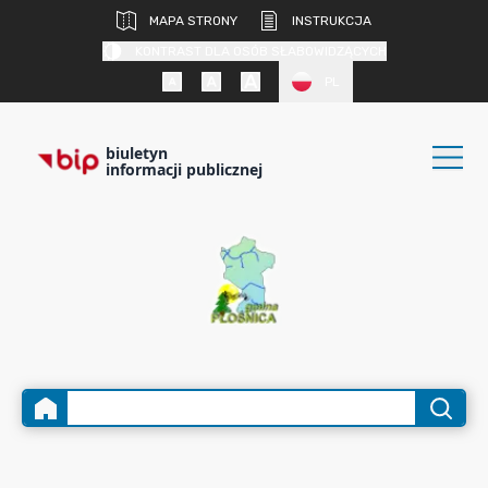
MAPA STRONY
INSTRUKCJA
KONTRAST DLA OSÓB SŁABOWIDZĄCYCH
PL
biuletyn
informacji publicznej