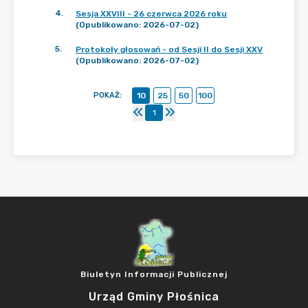
4
.
Sesja XXVIII - 26 czerwca 2026 roku
(Opublikowano: 2026-07-02)
5
.
Protokoły głosowań - od Sesji II do Sesji XXV
(Opublikowano: 2026-07-02)
POKAŻ
:
10
25
50
100
1
Biuletyn Informacji Publicznej
Urząd Gminy Płośnica