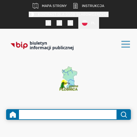
MAPA STRONY
INSTRUKCJA
KONTRAST DLA OSÓB SŁABOWIDZĄCYCH
PL
biuletyn
informacji publicznej