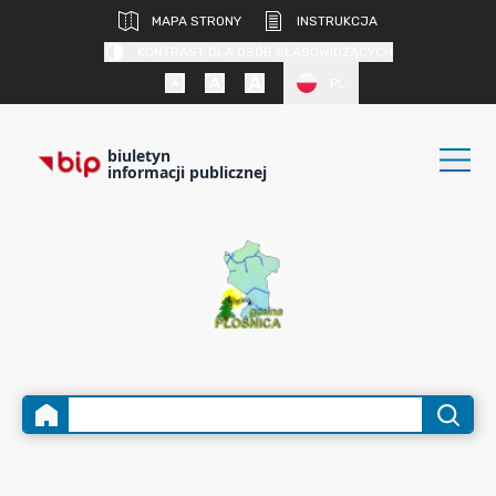
MAPA STRONY
INSTRUKCJA
KONTRAST DLA OSÓB SŁABOWIDZĄCYCH
PL
biuletyn
informacji publicznej