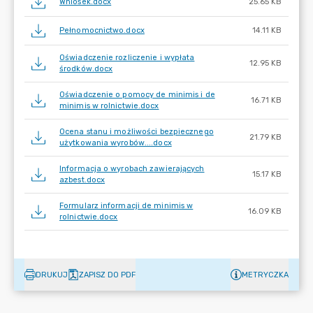
Wniosek.docx
25.65 KB
Pełnomocnictwo.docx
14.11 KB
Oświadczenie rozliczenie i wypłata
12.95 KB
środków.docx
Oświadczenie o pomocy de minimis i de
16.71 KB
minimis w rolnictwie.docx
Ocena stanu i możliwości bezpiecznego
21.79 KB
użytkowania wyrobów....docx
Informacja o wyrobach zawierających
15.17 KB
azbest.docx
Formularz informacji de minimis w
16.09 KB
rolnictwie.docx
DRUKUJ
ZAPISZ DO PDF
METRYCZKA