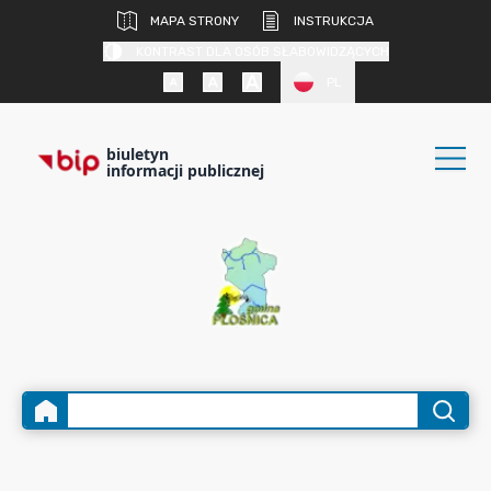
MAPA STRONY
INSTRUKCJA
KONTRAST DLA OSÓB SŁABOWIDZĄCYCH
PL
biuletyn
informacji publicznej