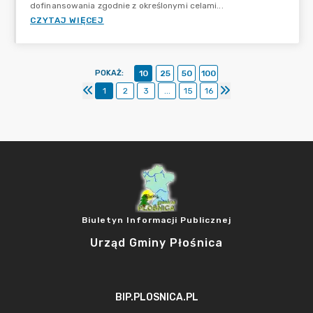
dofinansowania zgodnie z określonymi celami...
CZYTAJ WIĘCEJ
POKAŻ
:
10
25
50
100
1
2
3
...
15
16
Biuletyn Informacji Publicznej
Urząd Gminy Płośnica
BIP.PLOSNICA.PL