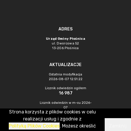
ADRES
Urząd Gminy Płośnica
ul. Dworcowa 52
13-206 Płośnica
AKTUALIZACJE
Ostatnia modyfikacja
2026-08-07 12:51:22
Licznik odwiedzin ogółem
16 987
Licznik odwiedzin w m-cu 2026-
07
Strona korzysta z plików cookies w celu
360
realizacji usług i zgodnie z
Polityką Plików Cookies
. Możesz określić
Zamknij
CMS & Hosting: Nefeni Sp. z o.o.