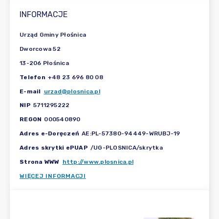
INFORMACJE
Urząd Gminy Płośnica
Dworcowa 52
13-206 Płośnica
Telefon
+48 23 696 80 08
E-mail
urzad@plosnica.pl
NIP
5711295222
REGON
000540890
Adres e-Doręczeń
AE:PL-57380-94449-WRUBJ-19
Adres skrytki ePUAP
/UG-PLOSNICA/skrytka
Strona WWW
http://www.plosnica.pl
WIĘCEJ INFORMACJI