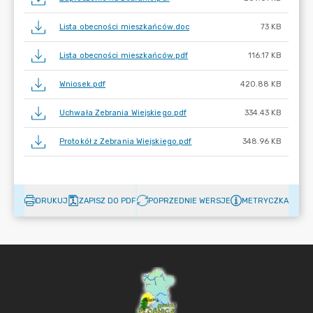
Lista obecności mieszkańców.doc
73 KB
Lista obecności mieszkańców.pdf
116.17 KB
Wniosek.pdf
420.88 KB
Uchwała Zebrania Wiejskiego.pdf
334.43 KB
Protokół z Zebrania Wiejskiego.pdf
348.96 KB
DRUKUJ
ZAPISZ DO PDF
POPRZEDNIE WERSJE
METRYCZKA