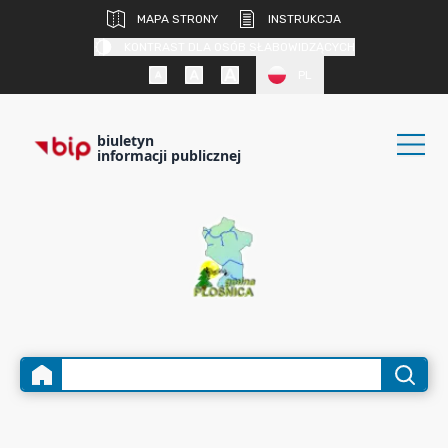
MAPA STRONY
INSTRUKCJA
KONTRAST DLA OSÓB SŁABOWIDZĄCYCH
PL
biuletyn
informacji publicznej