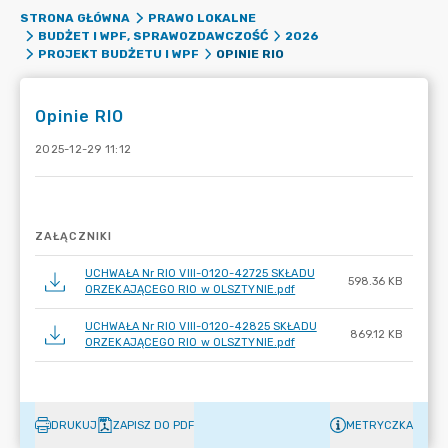
STRONA GŁÓWNA
PRAWO LOKALNE
BUDŻET I WPF, SPRAWOZDAWCZOŚĆ
2026
OPINIE RIO
PROJEKT BUDŻETU I WPF
Opinie RIO
2025-12-29 11:12
ZAŁĄCZNIKI
UCHWAŁA Nr RIO VIII-0120-42725 SKŁADU
598.36 KB
ORZEKAJĄCEGO RIO w OLSZTYNIE.pdf
UCHWAŁA Nr RIO VIII-0120-42825 SKŁADU
869.12 KB
ORZEKAJĄCEGO RIO w OLSZTYNIE.pdf
DRUKUJ
ZAPISZ DO PDF
METRYCZKA