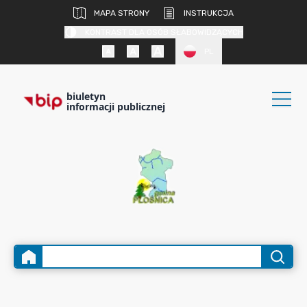
MAPA STRONY
INSTRUKCJA
KONTRAST DLA OSÓB SŁABOWIDZĄCYCH
PL
biuletyn
informacji publicznej