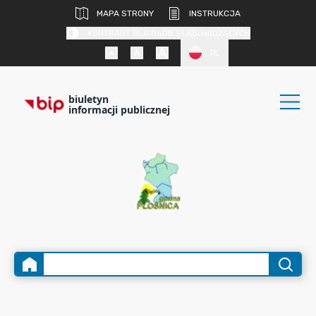
MAPA STRONY
INSTRUKCJA
KONTRAST DLA OSÓB SŁABOWIDZĄCYCH
PL
biuletyn
informacji publicznej