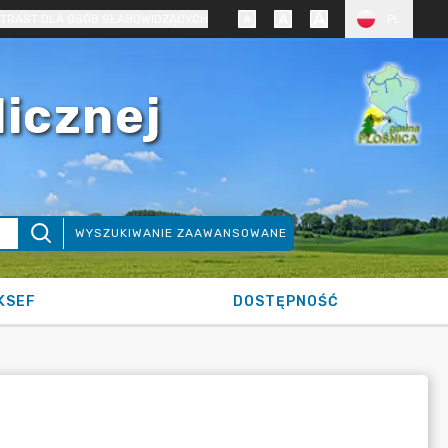
TRAST DLA OSÓB SŁABOWIDZĄCYCH
PL
licznej
WYSZUKIWANIE ZAAWANSOWANE
KSEF
DOSTĘPNOŚĆ