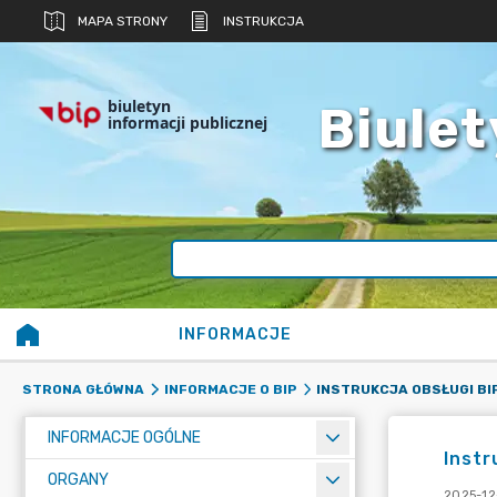
MAPA STRONY
INSTRUKCJA
biuletyn
Biulet
informacji publicznej
INFORMACJE
INSTRUKCJA OBSŁUGI BI
STRONA GŁÓWNA
INFORMACJE O BIP
INFORMACJE OGÓLNE
Instr
ORGANY
2025-12