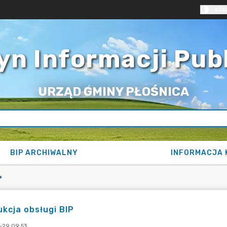
KON
yn Informacji Pub
URZĄD GMINY PŁOŚNICA
BIP ARCHIWALNY
INFORMACJA 
P
ukcja obsługi BIP
-29 09:53