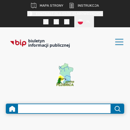
MAPA STRONY
INSTRUKCJA
KONTRAST DLA OSÓB SŁABOWIDZĄCYCH
PL
biuletyn
informacji publicznej