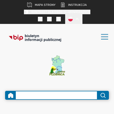
MAPA STRONY
INSTRUKCJA
KONTRAST DLA OSÓB SŁABOWIDZĄCYCH
PL
biuletyn
informacji publicznej