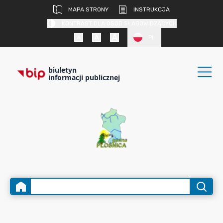
MAPA STRONY
INSTRUKCJA
KONTRAST DLA OSÓB SŁABOWIDZĄCYCH
PL
biuletyn
informacji publicznej