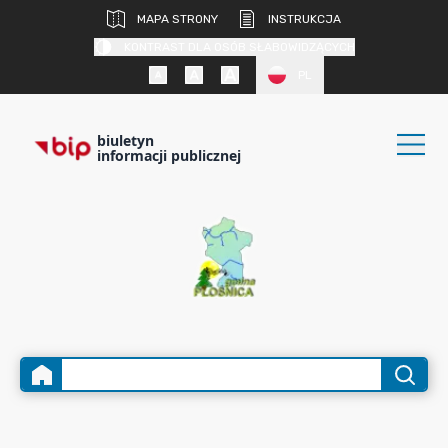
MAPA STRONY
INSTRUKCJA
KONTRAST DLA OSÓB SŁABOWIDZĄCYCH
PL
biuletyn
informacji publicznej