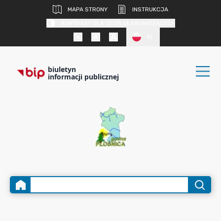
MAPA STRONY
INSTRUKCJA
KONTRAST DLA OSÓB SŁABOWIDZĄCYCH
PL
biuletyn
informacji publicznej