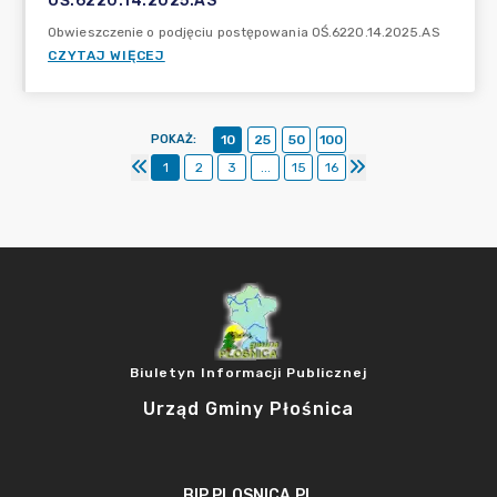
OŚ.6220.14.2025.AS
Obwieszczenie o podjęciu postępowania OŚ.6220.14.2025.AS
CZYTAJ WIĘCEJ
POKAŻ
:
10
25
50
100
1
2
3
...
15
16
Biuletyn Informacji Publicznej
Urząd Gminy Płośnica
BIP.PLOSNICA.PL