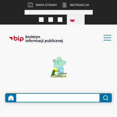
MAPA STRONY
INSTRUKCJA
KONTRAST DLA OSÓB SŁABOWIDZĄCYCH
PL
biuletyn
informacji publicznej