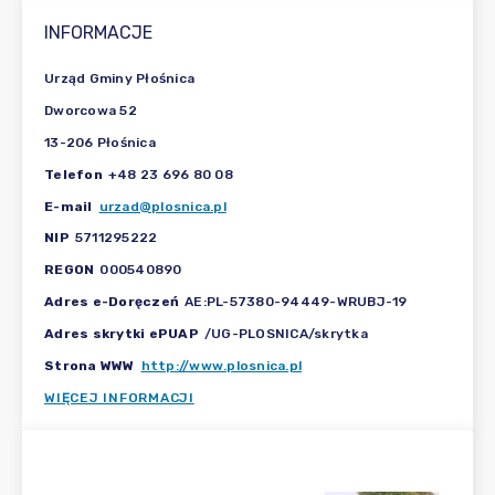
INFORMACJE
Urząd Gminy Płośnica
Dworcowa 52
13-206 Płośnica
Telefon
+48 23 696 80 08
E-mail
urzad@plosnica.pl
NIP
5711295222
REGON
000540890
Adres e-Doręczeń
AE:PL-57380-94449-WRUBJ-19
Adres skrytki ePUAP
/UG-PLOSNICA/skrytka
Strona WWW
http://www.plosnica.pl
WIĘCEJ INFORMACJI